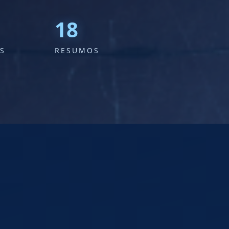
37
S
RESUMOS