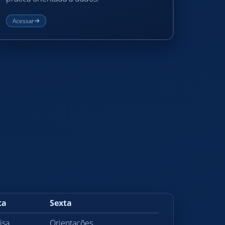
Acessar
ta
Sexta
isa
Orientações